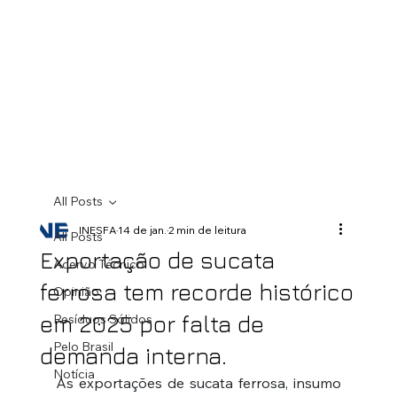
All Posts
INESFA
14 de jan.
2 min de leitura
All Posts
Exportação de sucata
Acervo Técnico
ferrosa tem recorde histórico
Opinião
em 2025 por falta de
Resíduos Sólidos
Pelo Brasil
demanda interna.
Notícia
As exportações de sucata ferrosa, insumo 