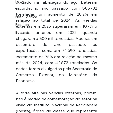
Fotos
utilizado na fabricação do aço, bateram 
recorde no ano passado, com 885.732 
Seminário
toneladas, um aumento de 28,2% em 
Nota Técnica
relação ao total de 2024. As vendas 
Estudos
externas em 2025 superaram em 10,7% o 
recorde anterior, em 2023, quando 
Eventos
chegaram a 800 mil toneladas. Apenas em 
dezembro do ano passado, as 
exportações somaram 74.690 toneladas, 
incremento de 75% em relação ao mesmo 
mês de 2024, com 42.672 toneladas. Os 
dados foram divulgados pela Secretaria de 
Comércio Exterior, do Ministério da 
Economia.
A forte alta nas vendas externas, porém, 
não é motivo de comemoração do setor na 
visão do Instituto Nacional de Reciclagem 
(Inesfa), órgão de classe que representa 