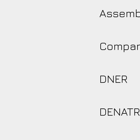
Assembl
Compan
DNER
DENAT