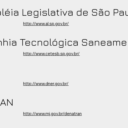
éia Legislativa de São Pa
http://www.al.sp.gov.br/
hia Tecnológica Saneamen
http://www.cetesb.sp.gov.br/
http://www.dner.gov.br/
RAN
http://www.mj.gov.br/denatran