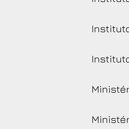
Institu
Institu
Ministé
Ministé