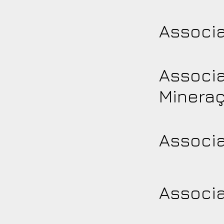
Associa
Associa
Minera
Associa
Associa